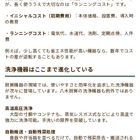
が、長く使ううえで大切なのは「ランニングコスト」です。
・
イニシャルコスト（初期費用）
：本体価格、設置費、導入時
の教育
・
ランニングコスト
：電気代、水道代、洗剤、定期点検、人件
費
例えば、少し高くても省エネ性能が高い機器なら、数年でコス
トの差が逆転することもあります。
洗浄機器はここまで進化している
厨房機器の現場では、使いやすさと効率化を追求した洗浄機器
が次々に登場しています。八木厨房の洗浄機器も例外ではあり
ません。
高温高圧洗浄
大型の寸胴やコンテナも、蒸気レスガス式などにより高温で
強力に洗浄可能。手洗いの限界を突破しています。
自動搬送・自動残菜処理
食器や弁当箱を並べるだけで、自動で残菜除去・搬送される