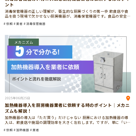
ント
消毒保管機器の正しい理解が、衛生的な厨房づくりの第一歩 飲食店や食
品を扱う現場で欠かせない厨房機器が、消毒保管機器です。食品の安全を
守り、効率よく業務を進めるために欠かせない存在です。ただし、消毒保
依頼
業者
消毒保管機器
管機器は導入して終わり […]
メカニズム
2025年06月25日
加熱機器導入を厨房機器業者に依頼する時のポイント｜メカニ
ズムも解説！
加熱機器の導入は「ただ買う」だけじゃない 厨房における加熱機器の導
入は、飲食店や施設の調理効率を大きく左右します。ですが、単に「いい
機器を買えばいい」という話ではありません。 必要なのは、現場に合っ
依頼
加熱機器
業者
た選定と、導入後まで見 […]