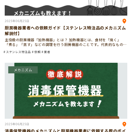
2025年06月25日
厨房機器業者への依頼ガイド【ステンレス特注品のメカニズム
解説付】
主役級の厨房機器「加熱機器」とは？ 加熱機器とは、食材を「焼く」
「煮る」「蒸す」などの調理を行う厨房機器のことです。代表的なものに
は、ガスレンジ、オーブン、スチームコンベクションオーブン（スチコ
ステンレス特注品
依頼
業者
ン）、フライヤーなどがあり […]
メカニズム
2025年06月25日
消毒保管機器のメカニズムと厨房機器業者に依頼する際のポイ