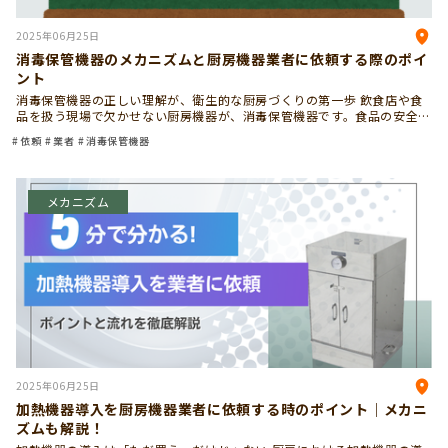
2025年06月25日
消毒保管機器のメカニズムと厨房機器業者に依頼する際のポイ
ント
消毒保管機器の正しい理解が、衛生的な厨房づくりの第一歩 飲食店や食
品を扱う現場で欠かせない厨房機器が、消毒保管機器です。食品の安全を
守り、効率よく業務を進めるために欠かせない存在です。ただし、消毒保
依頼
業者
消毒保管機器
管機器は導入して終わり […]
メカニズム
2025年06月25日
加熱機器導入を厨房機器業者に依頼する時のポイント｜メカニ
ズムも解説！