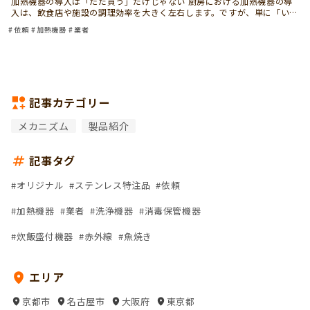
加熱機器の導入は「ただ買う」だけじゃない 厨房における加熱機器の導
入は、飲食店や施設の調理効率を大きく左右します。ですが、単に「いい
機器を買えばいい」という話ではありません。 必要なのは、現場に合っ
依頼
加熱機器
業者
た選定と、導入後まで見 […]
記事カテゴリー
メカニズム
製品紹介
記事タグ
オリジナル
ステンレス特注品
依頼
加熱機器
業者
洗浄機器
消毒保管機器
炊飯盛付機器
赤外線
魚焼き
エリア
京都市
名古屋市
大阪府
東京都