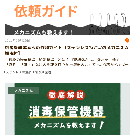
2025年06月25日
厨房機器業者への依頼ガイド【ステンレス特注品のメカニズム
解説付】
主役級の厨房機器「加熱機器」とは？ 加熱機器とは、食材を「焼く」
「煮る」「蒸す」などの調理を行う厨房機器のことです。代表的なものに
は、ガスレンジ、オーブン、スチームコンベクションオーブン（スチコ
ステンレス特注品
依頼
業者
ン）、フライヤーなどがあり […]
メカニズム