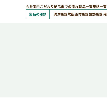
会社案内
こだわり
納品までの流れ
製品一覧
規格一覧
製品の種類
洗浄機器
炊飯盛付機器
加熱機器
消