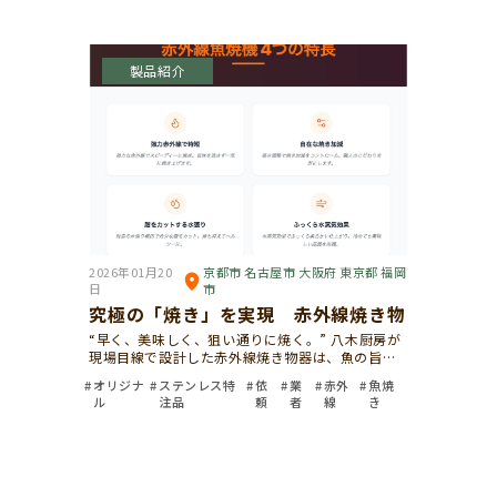
製品紹介
2026年01月20
京都市 名古屋市 大阪府 東京都 福岡
日
市
究極の「焼き」を実現 赤外線焼き物
“早く、美味しく、狙い通りに焼く。” 八木厨房が
現場目線で設計した赤外線焼き物器は、魚の旨み
を最大限に引き出すための一台です。 強力な赤外
オリジナ
ステンレス特
依
業
赤外
魚焼
線により、短時間で表面を香ばしく焼き上げ、中
ル
注品
頼
者
線
き
はふっくら。提供スピードと仕上がり品質 […]