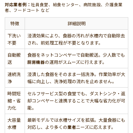
対応業者例：
社員食堂、給食センター、病院施設、介護食業
者、フードコート など
特徴
詳細説明
下洗い
浸漬効果により、食器の汚れが水槽内で自動除去
不要
され、前処理工程が不要となります。
自動搬
食器をネットコンベヤーで自動搬送。少人数でも
送
の運用がスムーズに行えます。
厨房機器
連続洗
浸漬した食器をそのまま一括洗浄。作業効率が大
浄
幅に向上し、洗浄処理の流れを止めません。
時間短
セルフサービス型の食堂でも、ダストシンク・返
縮・省
却コンベヤーと連携することで大幅な省力化が可
力化
能。
大容量
最新モデルでは水槽サイズを拡張。大量食器にも
水槽
対応し、より多くの
ニーズに応えます。
業者