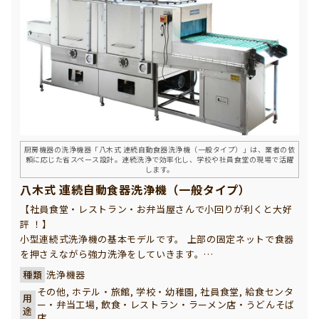
厨房機器の洗浄機器「八木式 連続自動食器洗浄機（一般タイプ）」は、業者の依
頼に応じた省スペース設計。連続洗浄で効率化し、学校や社員食堂の現場で活躍
します。
八木式 連続自動食器洗浄機（一般タイプ）
【社員食堂・レストラン・お弁当屋さんで小回りが利くと大好
評 ！】
小型連続式洗浄機の基本モデルです。 上部の固定ネットで食器
を押さえながら強力洗浄をしていきます。
コンパクトで小回りが利く設計となっています。 中規模の学校
種類
洗浄機器
給食や給食センター、ホテル、旅館、社員食堂様に最適の洗浄
その他, ホテル・旅館, 学校・幼稚園, 社員食堂, 給食センタ
用
機です。
ー・弁当工場, 飲食・レストラン・ラーメン店・うどんそば
途
店