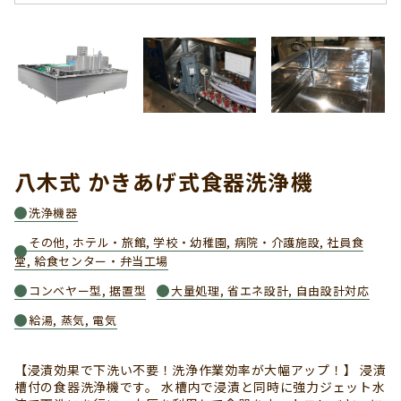
八木式 かきあげ式食器洗浄機
洗浄機器
その他, ホテル・旅館, 学校・幼稚園, 病院・介護施設, 社員食
堂, 給食センター・弁当工場
コンベヤー型, 据置型
大量処理, 省エネ設計, 自由設計対応
給湯, 蒸気, 電気
【浸漬効果で下洗い不要！洗浄作業効率が大幅アップ！】 浸漬
槽付の食器洗浄機です。 水槽内で浸漬と同時に強力ジェット水