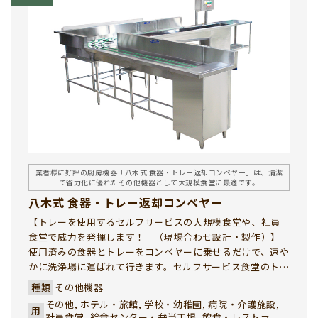
業者様に好評の厨房機器「八木式 食器・トレー返却コンベヤー」は、清潔
で省力化に優れたその他機器として大規模食堂に最適です。
八木式 食器・トレー返却コンベヤー
【トレーを使用するセルフサービスの大規模食堂や、社員
食堂で威力を発揮します！ （現場合わせ設計・製作）】
使用済みの食器とトレーをコンベヤーに乗せるだけで、速や
かに洗浄場に運ばれて行きます。セルフサービス食堂のトレ
ー返却口の混雑を解消し、山積みされた汚れた食器で美観
種類
その他機器
を損ねこともありません。社員食堂、学生食堂で、ご採用い
その他, ホテル・旅館, 学校・幼稚園, 病院・介護施設,
用
ただき多数の実績を誇っています。 八木式 食器・トレー返
社員食堂, 給食センター・弁当工場, 飲食・レストラ