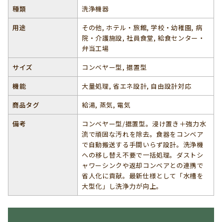
種類
洗浄機器
用途
その他, ホテル・旅館, 学校・幼稚園, 病
院・介護施設, 社員食堂, 給食センター・
弁当工場
サイズ
コンベヤー型, 据置型
機能
大量処理, 省エネ設計, 自由設計対応
商品タグ
給湯, 蒸気, 電気
備考
コンベヤー型/据置型。浸け置き＋強力水
流で頑固な汚れを除去。食器をコンベア
で自動搬送する手間いらず設計。洗浄機
への移し替え不要で一括処理。ダストシ
ャワーシンクや返却コンベアとの連携で
省人化に貢献。最新仕様として「水槽を
大型化」し洗浄力が向上。