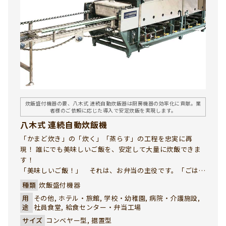
炊飯盛付機器の要、八木式 連続自動炊飯器は厨房機器の効率化に貢献。業
者様のご依頼に応じた導入で安定炊飯を実現します。
八木式 連続自動炊飯機
「かまど炊き」の「炊く」「蒸らす」の工程を忠実に再
現！ 誰にでも美味しいご飯を、安定して大量に炊飯できま
す！
「美味しいご飯！」 それは、お弁当の主役です。「ごは
ん」も立派な御料理です。八木式 連続自動炊飯機は、独自
種類
炊飯盛付機器
のバーナーと炊飯釜で、お客様が最も重視される「ご飯の旨
用
その他, ホテル・旅館, 学校・幼稚園, 病院・介護施設,
み」を引き出した味のある炊飯を実現しました。ガスの熱
途
社員食堂, 給食センター・弁当工場
効率を最大限に活かして、「かまど炊き」の美味しさが短時
サイズ
コンベヤー型, 据置型
間で実現できる強い味方です。