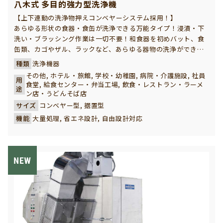
八木式 多目的強力型洗浄機
【上下連動の洗浄物押えコンベヤーシステム採用！】
あらゆる形状の食器・食缶が洗浄できる万能タイプ！浸漬・下
洗い・ブラッシング作業は一切不要！和食器を初めバット、食
缶類、カゴやザル、ラックなど、あらゆる器物の洗浄ができま
す。 ご飯粒やカレー等のこびりついた頑固な汚れも、超強力の
種類
洗浄機器
噴射力でパワフルに洗浄できます。 省エネ性が向上し、省力化
その他, ホテル・旅館, 学校・幼稚園, 病院・介護施設, 社員
用
に大きく貢献します。 給食センター・病院・社員食堂・ホテル
食堂, 給食センター・弁当工場, 飲食・レストラン・ラーメ
途
旅館様には欠かせない必須の洗浄機です。
ン店・うどんそば店
サイズ
コンベヤー型, 据置型
機能
大量処理, 省エネ設計, 自由設計対応