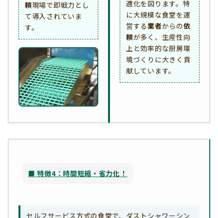
適化を図ります。特
頼
現場で即戦力とし
に大規模な食堂を運
て導入されていま
営する
業者
からの
依
す。
頼
が多く、生産性向
上と効率的な厨房環
境づくりに大きく貢
献しています。
■ 特徴4：時間短縮・省力化！
セルフサービス方式の食堂で、ダストシャワーシン