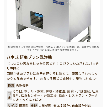
厨房機器として注目の洗浄機器「八木式 研磨ブラシ洗浄機」は、業者からの依頼
でしつこい汚れも強力洗浄でき作業を効率化。
八木式 研磨ブラシ洗浄機
【しつこい汚れをしっかり落とす！ こびりついた汚れはバッチ
リ専門!!】
回転させたブラシに食器を軽く押し当てて、頑固な汚れもしっ
かりと除去できます。 あらゆる形状の食器や、器物に対応し、
病院様、レストラン様、給食センター様をはじめ、あらゆる調
種類
洗浄機器
理場で作業軽減と省力化に役立ちます。
その他, ホテル・旅館, 学校・幼稚園, 病院・介護施設, 社員
用
食堂, 給食センター・弁当工場, 飲食・レストラン・ラーメ
途
ン店・うどんそば店
サイズ
据置型
機能
大量処理, 省エネ設計, 自由設計対応