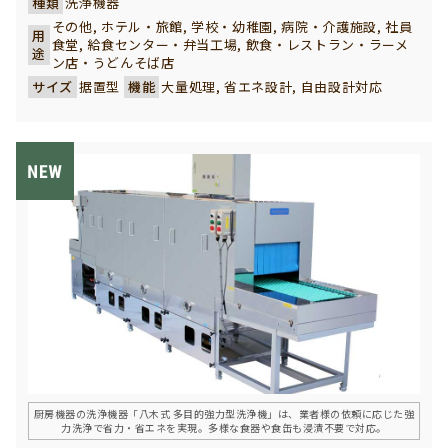
種類
洗浄機器
理場で作業軽減と省力化に役立ちます。
その他, ホテル・旅館, 学校・幼稚園, 病院・介護施設, 社員
用
食堂, 給食センター・弁当工場, 飲食・レストラン・ラーメ
途
ン店・うどんそば店
サイズ
据置型
機能
大量処理, 省エネ設計, 自由設計対応
厨房機器の洗浄機器「八木式 多目的強力型洗浄機」は、業者様の依頼に応じた強
力洗浄で省力・省エネを実現。多様な食器や食缶も浸漬不要で対応。