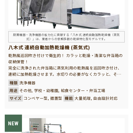
厨房機器・洗浄機器の省力化に貢献する「八木式 連続自動加熱乾燥機（蒸気
式）」は、業者からの依頼多数の乾燥特化型モデルです。
八木式 連続自動加熱乾燥機 (蒸気式)
乾熱風巡回吹き付けで衛生的！ カラッと乾燥・清潔な弁当箱の
収納保管！
完全に洗浄された弁当箱に蒸気利用の乾熱風を巡回吹き付け、
連続に加熱乾燥させます。水切りの必要がなくカラッと、その
まま清潔に収納することができます。弁当箱を大量に連続洗
種類
洗浄機器
浄・収納される給食センター様の衛生的保管の強い味方です。
用途
その他, 学校・幼稚園, 給食センター・弁当工場
サイズ
コンベヤー型, 据置型
機能
大量処理, 自由設計対応