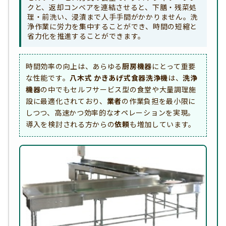
クと、返却コンベアを連結させると、下膳・残菜処
理・前洗い、浸漬まで人手手間がかかりません。洗
浄作業に労力を集中することができ、時間の短縮と
省力化を推進することができます。
時間効率の向上は、あらゆる
厨房機器
にとって重要
な性能です。
八木式 かきあげ式食器洗浄機
は、
洗浄
機器
の中でもセルフサービス型の食堂や大量調理施
設に最適化されており、
業者
の作業負担を最小限に
しつつ、高速かつ効率的なオペレーションを実現。
導入を検討される方からの
依頼
も増加しています。