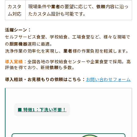
カスタ
現場条件や
の要望に応じて、
内容に沿っ
業者
依頼
ム対応
たカスタム設計も可能です。
活躍シーン：
セルフサービス食堂、学校給食、工場食堂など、様々な現場で
の
厨房機器
運用に最適。
洗浄作業の効率化を実現し、
業者
様の作業負担を軽減します。
導入実績：
全国各地の学校給食センターや企業食堂で採用。高
評価を得ており、新規
依頼
も多数。
導入相談・お見積もりの
依頼
はこちら：
お問い合わせフォーム
■ 特徴1：下洗い不要！