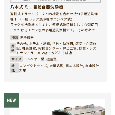
八木式 ミニ自動食器洗浄機
連続式＋ラック式 ２つの機能を合わせ持つ多用途洗浄
機！ （一般ラック洗浄機のコンベア式）
ラック式洗浄機としても、連続式洗浄機としても御使用
いただける１台２役の多用途洗浄機です。 その時々で、
最適の洗浄方法を選択して効率的な洗浄作業が行えま
種類
洗浄機器
す。
その他, ホテル・旅館, 学校・幼稚園, 病院・介護施
用
設, 社員食堂, 給食センター・弁当工場, 飲食・レス
途
トラン・ラーメン店・うどんそば店
サイズ
コンベヤー型, 据置型
機
コンパクトサイズ, 大量処理, 省エネ設計, 自由設計
能
対応