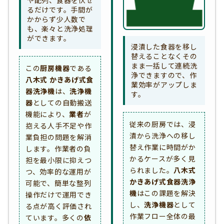
るだけです。手間が
かからず少人数で
も、楽々と洗浄処理
ができます。
浸漬した食器を移し
替えることなくその
まま一括して連続洗
この
厨房機器
である
浄できますので、作
八木式 かきあげ式食
業効率がアップしま
器洗浄機
は、
洗浄機
す。
器
としての自動搬送
機能により、
業者
が
従来の厨房では、浸
抱える人手不足や作
漬から洗浄への移し
業負担の問題を解消
替え作業に時間がか
します。作業者の負
かるケースが多く見
担を最小限に抑えつ
られました。
八木式
つ、効率的な運用が
かきあげ式食器洗浄
可能で、簡単な整列
機
はこの課題を解決
操作だけで運用でき
し、
洗浄機器
として
る点が高く評価され
作業フロー全体の最
ています。多くの
依