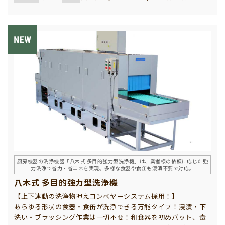
厨房機器の洗浄機器「八木式 多目的強力型洗浄機」は、業者様の依頼に応じた強
力洗浄で省力・省エネを実現。多様な食器や食缶も浸漬不要で対応。
八木式 多目的強力型洗浄機
【上下連動の洗浄物押えコンベヤーシステム採用！】
あらゆる形状の食器・食缶が洗浄できる万能タイプ！浸漬・下
洗い・ブラッシング作業は一切不要！和食器を初めバット、食