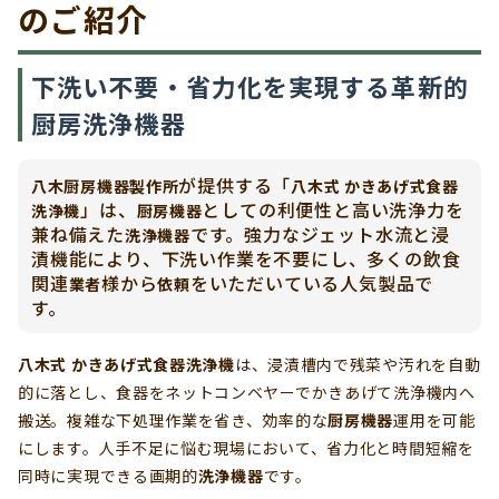
のご紹介
下洗い不要・省力化を実現する革新的
厨房洗浄機器
が提供する「
八木厨房機器製作所
八木式 かきあげ式食器
」は、
としての利便性と高い洗浄力を
洗浄機
厨房機器
兼ね備えた
です。強力なジェット水流と浸
洗浄機器
漬機能により、下洗い作業を不要にし、多くの飲食
関連
様から
をいただいている人気製品で
業者
依頼
す。
八木式 かきあげ式食器洗浄機
は、浸漬槽内で残菜や汚れを自動
的に落とし、食器をネットコンベヤーでかきあげて洗浄機内へ
搬送。複雑な下処理作業を省き、効率的な
厨房機器
運用を可能
にします。人手不足に悩む現場において、省力化と時間短縮を
同時に実現できる画期的
洗浄機器
です。