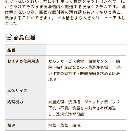
流で下洗いを行い、水圧を利用して食器をネットコンベヤーに
かきあげてそのまま洗浄機内へ搬送する洗浄システムです。 浸
け置き洗いの為、頑固な固付着の汚れ落ちもスッキリと除去、
洗浄することができます。 ※水槽をより大きくリニューアルし
ました
商品仕様
品番
おすすめ使用用途
セルフサービス食堂、給食センター、病
院・福祉施設などの大量洗浄現場 。下洗
い作業の省力化・時間短縮を求める厨房
環境
本体サイズ
処理能力
大量処理。浸漬槽＋ジェット水流により
下洗い不要。食器を自動かきあげ搬送
し、連続洗浄が可能
熱源
電気・蒸気・給湯。