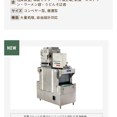
途
却コンベヤーは、厨房機器の中でも特に業者様から高い評
ン・ラーメン店・うどんそば店
価をいただいているその他機器の一つです。使用済みの食器
サイズ
コンベヤー型, 据置型
類をスムーズに洗浄エリアへ搬送することで、作業効率が大
機能
大量処理, 自由設計対応
幅に向上。導線の混雑を解消し、作業現場の安全性・衛生
面にも大きく貢献します。現場の規模やレイアウトに応じた
特注設計も可能で、社員食堂や学生食堂など多くの厨房環境
に導入実績があります。業者様の課題を解決する、実用性と
信頼性に優れた返却コンベヤーです。
設置スペースを選ばないコンパクト設計の洗浄機器。