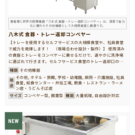
業者様に好評の厨房機器「八木式 食器・トレー返却コンベヤー」は、清潔で省力
化に優れたその他機器として大規模食堂に最適です。
八木式 食器・トレー返却コンベヤー
【トレーを使用するセルフサービスの大規模食堂や、社員食堂
で威力を発揮します！ （現場合わせ設計・製作）】 使用済み
の食器とトレーをコンベヤーに乗せるだけで、速やかに洗浄場
に運ばれて行きます。セルフサービス食堂のトレー返却口の混
雑を解消し、山積みされた汚れた食器で美観を損ねこともあり
種類
その他機器
ません。社員食堂、学生食堂で、ご採用いただき多数の実績を
その他, ホテル・旅館, 学校・幼稚園, 病院・介護施設, 社員
用
誇っています。 八木式 食器・トレー返却コンベヤーは、厨房機
食堂, 給食センター・弁当工場, 飲食・レストラン・ラーメ
途
器の中でも特に業者様から高い評価をいただいているその他機
ン店・うどんそば店
器の一つです。使用済みの食器類をスムーズに洗浄エリアへ搬
サイズ
コンベヤー型, 据置型
機能
大量処理, 自由設計対応
送することで、作業効率が大幅に向上。導線の混雑を解消し、
作業現場の安全性・衛生面にも大きく貢献します。現場の規模
やレイアウトに応じた特注設計も可能で、社員食堂や学生食堂
など多くの厨房環境に導入実績があります。業者様の課題を解
決する、実用性と信頼性に優れた返却コンベヤーです。