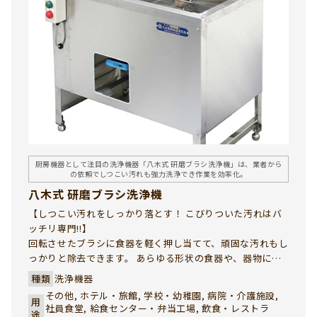
厨房機器として注目の洗浄機器「八木式 研磨ブラシ洗浄機」は、業者から
の依頼でしつこい汚れも強力洗浄でき作業を効率化。
八木式 研磨ブラシ洗浄機
【しつこい汚れをしっかり落とす！ こびりついた汚れはバ
ッチリ専門!!】
回転させたブラシに食器を軽く押し当てて、頑固な汚れもし
っかりと除去できます。 あらゆる形状の食器や、器物に対
応し、病院様、レストラン様、給食センター様をはじめ、
種類
洗浄機器
あらゆる調理場で作業軽減と省力化に役立ちます。
その他, ホテル・旅館, 学校・幼稚園, 病院・介護施設,
用
社員食堂, 給食センター・弁当工場, 飲食・レストラ
途