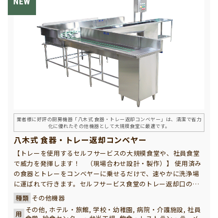
業者様に好評の厨房機器「八木式 食器・トレー返却コンベヤー」は、清潔で省力
化に優れたその他機器として大規模食堂に最適です。
八木式 食器・トレー返却コンベヤー
【トレーを使用するセルフサービスの大規模食堂や、社員食堂
で威力を発揮します！ （現場合わせ設計・製作）】 使用済み
の食器とトレーをコンベヤーに乗せるだけで、速やかに洗浄場
に運ばれて行きます。セルフサービス食堂のトレー返却口の混
雑を解消し、山積みされた汚れた食器で美観を損ねこともあり
種類
その他機器
ません。社員食堂、学生食堂で、ご採用いただき多数の実績を
その他, ホテル・旅館, 学校・幼稚園, 病院・介護施設, 社員
用
誇っています。 八木式 食器・トレー返却コンベヤーは、厨房機