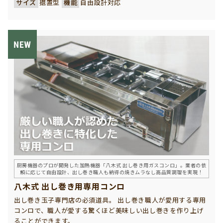
サイズ
据置型
機能
自由設計対応
厨房機器のプロが開発した加熱機器「八木式 出し巻き用ガスコンロ」。業者の依
頼に応じて自由設計、出し巻き職人も納得の焼きムラなし高品質調理を実現！
八木式 出し巻き用専用コンロ
出し巻き玉子専門店の必須道具。 出し巻き職人が愛用する専用
コンロで、職人が愛する驚くほど美味しい出し巻きを作り上げ
ることができます。