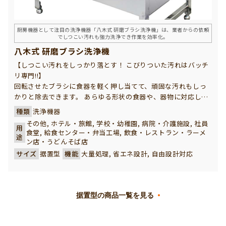
厨房機器として注目の洗浄機器「八木式 研磨ブラシ洗浄機」は、業者からの依頼
でしつこい汚れも強力洗浄でき作業を効率化。
八木式 研磨ブラシ洗浄機
【しつこい汚れをしっかり落とす！ こびりついた汚れはバッチ
リ専門!!】
回転させたブラシに食器を軽く押し当てて、頑固な汚れもしっ
かりと除去できます。 あらゆる形状の食器や、器物に対応し、
病院様、レストラン様、給食センター様をはじめ、あらゆる調
種類
洗浄機器
理場で作業軽減と省力化に役立ちます。
その他, ホテル・旅館, 学校・幼稚園, 病院・介護施設, 社員
用
食堂, 給食センター・弁当工場, 飲食・レストラン・ラーメ
途
ン店・うどんそば店
サイズ
据置型
機能
大量処理, 省エネ設計, 自由設計対応
据置型の商品一覧を見る