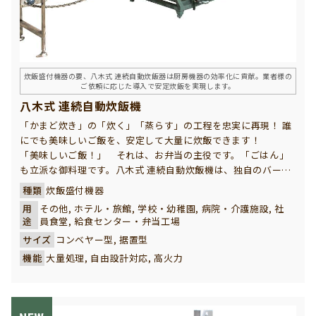
炊飯盛付機器の要、八木式 連続自動炊飯器は厨房機器の効率化に貢献。業者様の
ご依頼に応じた導入で安定炊飯を実現します。
八木式 連続自動炊飯機
「かまど炊き」の「炊く」「蒸らす」の工程を忠実に再現！ 誰
にでも美味しいご飯を、安定して大量に炊飯できます！
「美味しいご飯！」 それは、お弁当の主役です。「ごはん」
も立派な御料理です。八木式 連続自動炊飯機は、独自のバーナ
ーと炊飯釜で、お客様が最も重視される「ご飯の旨み」を引き
種類
炊飯盛付機器
出した味のある炊飯を実現しました。ガスの熱効率を最大限に
用
その他, ホテル・旅館, 学校・幼稚園, 病院・介護施設, 社
活かして、「かまど炊き」の美味しさが短時間で実現できる強
途
員食堂, 給食センター・弁当工場
い味方です。
サイズ
コンベヤー型, 据置型
機能
大量処理, 自由設計対応, 高火力