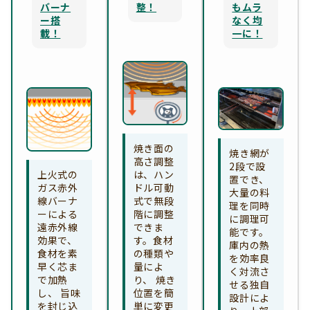
バーナ
整！
もムラ
ー搭
なく均
載！
一に！
焼き面の
焼き網が
高さ調整
2段で設
上火式の
は、ハン
置でき、
ガス赤外
ドル可動
大量の料
線バーナ
式で無段
理を同時
ーによる
階に調整
に調理可
遠赤外線
できま
能です。
効果で、
す。食材
庫内の熱
食材を素
の種類や
を効率良
早く芯ま
量によ
く対流さ
で加熱
り、 焼き
せる独自
し、 旨味
位置を簡
設計によ
を封じ込
単に変更