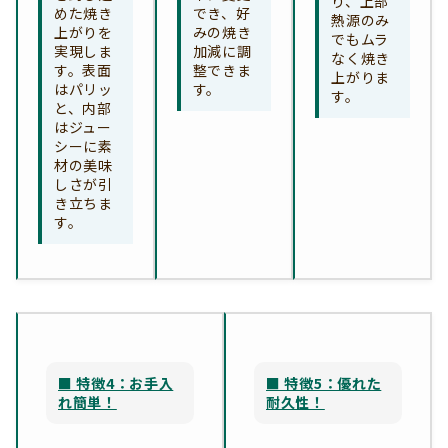
り、上部
めた焼き
でき、好
熱源のみ
上がりを
みの焼き
でもムラ
実現しま
加減に調
なく焼き
す。表面
整できま
上がりま
はパリッ
す。
す。
と、内部
はジュー
シーに素
材の美味
しさが引
き立ちま
す。
■ 特徴4：お手入
■ 特徴5：優れた
れ簡単！
耐久性！