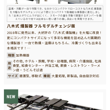
温燻・冷薫が一台で作製でき、なおかつコンパクトでローコストな八木式 燻製器
を大幅なモデルチェンジにより更にコンパクトで高機能な燻製器に進化しまし
た！出来上がりにムラが出にくく、スモークの量を手動で調整するダンパーを備
えているので他では出来ない思い通りの燻し具合いを実現できます。
八木式 燻製器 フルモデルチェンジ版
2018年に発売以来、大好評の『八木式 燻製機』を大幅に改良！
更にコンパクトサイズになって多彩な機能を詰め込んだ画期的
な燻製器！ 一台で熱燻・温燻はもちろん、冷薫づくりも出来る
本格派です！
八木式 燻製器は、温燻・冷薫が一台で作製でき、なおかつコン
種類
加熱機器
パクトでローコストな高機能製品です。 初代の本体外部に設置
その他, ホテル・旅館, 学校・幼稚園, 病院・介護施設, 社員
用
していた冷却ユニットを大幅に改良し、本体内部に収めること
食堂, 給食センター・弁当工場, 飲食・レストラン・ラーメ
途
で更にコンパクト化を実現！ スモークチップの加熱は電気ヒー
ン店・うどんそば店
ター式で、燻製作りで重要な庫内温度・燻製時間をマイコン制
サイズ
据置型, 移動式
機能
大量処理, 新製品, 自由設計対応
御するので出来上がりにムラが出にくく、スモークの量を手動
で調整するダンパーを備えているので、機械では出来ない思い
通りの燻し具合いを実現できます。（※冷薫は外気温の低い秋
冬季のみ製造可能です）