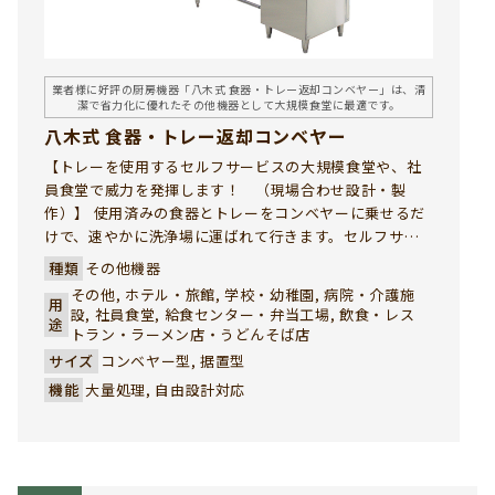
業者様に好評の厨房機器「八木式 食器・トレー返却コンベヤー」は、清
潔で省力化に優れたその他機器として大規模食堂に最適です。
八木式 食器・トレー返却コンベヤー
【トレーを使用するセルフサービスの大規模食堂や、社
員食堂で威力を発揮します！ （現場合わせ設計・製
作）】 使用済みの食器とトレーをコンベヤーに乗せるだ
けで、速やかに洗浄場に運ばれて行きます。セルフサー
ビス食堂のトレー返却口の混雑を解消し、山積みされた
種類
その他機器
汚れた食器で美観を損ねこともありません。社員食堂、
その他, ホテル・旅館, 学校・幼稚園, 病院・介護施
用
学生食堂で、ご採用いただき多数の実績を誇っていま
設, 社員食堂, 給食センター・弁当工場, 飲食・レス
途
す。 八木式 食器・トレー返却コンベヤーは、厨房機器の
トラン・ラーメン店・うどんそば店
中でも特に業者様から高い評価をいただいているその他
サイズ
コンベヤー型, 据置型
機器の一つです。使用済みの食器類をスムーズに洗浄エ
機能
大量処理, 自由設計対応
リアへ搬送することで、作業効率が大幅に向上。導線の
混雑を解消し、作業現場の安全性・衛生面にも大きく貢
献します。現場の規模やレイアウトに応じた特注設計も
可能で、社員食堂や学生食堂など多くの厨房環境に導入
実績があります。業者様の課題を解決する、実用性と信