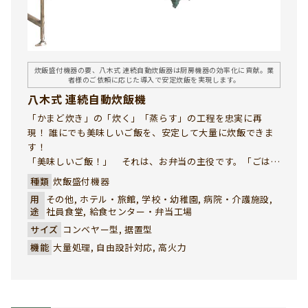
炊飯盛付機器の要、八木式 連続自動炊飯器は厨房機器の効率化に貢献。業
者様のご依頼に応じた導入で安定炊飯を実現します。
八木式 連続自動炊飯機
「かまど炊き」の「炊く」「蒸らす」の工程を忠実に再
現！ 誰にでも美味しいご飯を、安定して大量に炊飯できま
す！
「美味しいご飯！」 それは、お弁当の主役です。「ごは
ん」も立派な御料理です。八木式 連続自動炊飯機は、独自
種類
炊飯盛付機器
のバーナーと炊飯釜で、お客様が最も重視される「ご飯の旨
用
その他, ホテル・旅館, 学校・幼稚園, 病院・介護施設,
み」を引き出した味のある炊飯を実現しました。ガスの熱
途
社員食堂, 給食センター・弁当工場
効率を最大限に活かして、「かまど炊き」の美味しさが短時
サイズ
コンベヤー型, 据置型
間で実現できる強い味方です。
機能
大量処理, 自由設計対応, 高火力