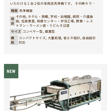
いただける１台２役の多用途洗浄機です。 その時々で、
最適の洗浄方法を選択して効率的な洗浄作業が行えま
種類
洗浄機器
す。
その他, ホテル・旅館, 学校・幼稚園, 病院・介護施
用
設, 社員食堂, 給食センター・弁当工場, 飲食・レス
途
トラン・ラーメン店・うどんそば店
サイズ
コンベヤー型, 据置型
機
コンパクトサイズ, 大量処理, 省エネ設計, 自由設計
能
対応