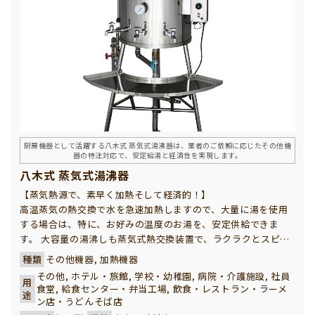
厨房機器として活躍する八木式 蒸気式湯沸器は、業者のご依頼に応じたその他機
器の特注対応で、安定給湯と経済性を実現します。
八木式 蒸気式湯沸器
【蒸気熱源で、素早く加熱そして経済的！】
高温蒸気の熱交換で水を急速加熱しますので、大量に湯を使用
する場合は、特に、お好みの温度のお湯を、安定供給できま
す。 大容量の湯沸しも蒸気式熱交換装置で、ラクラクとスピー
ディーにできます。 蒸気式ですので、ランニングコストも大変
種類
その他機器, 加熱機器
経済的な湯沸器です。
その他, ホテル・旅館, 学校・幼稚園, 病院・介護施設, 社員
用
食堂, 給食センター・弁当工場, 飲食・レストラン・ラーメ
途
ン店・うどんそば店