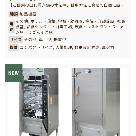
【ご使用の出し巻き鍋の寸法や、使用方法に合せて自由に設計
製作いたします】
種類
加熱機器
厳しい職人が認めた出し巻きを焼くことだけに特化した専用コ
その他, ホテル・旅館, 学校・幼稚園, 病院・介護施設, 社員
用
ンロです。有名出し巻き専門店で多数ご採用いただいている、
食堂, 給食センター・弁当工場, 飲食・レストラン・ラーメ
途
業務用本格タイプと家庭用ミニタイプの２つのラインナップを
ン店・うどんそば店
ご用意しています。
サイズ
その他, 卓上型, 据置型
イベントや催事、物産展での実演販売など設置環境が異なる場
機能
コンパクトサイズ, 大量処理, 自由設計対応, 高火力
所でも使いやすいよう、左右のどちらでもガスが取れる設計に
しています。
また、まとまった台数をご希望の方や特別仕様のご要望などは
こちらのお問い合わせフォームからご相談頂けますよう御願い
致します。