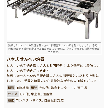
熟練したせんべいの手焼き職人さんの御要望とこだわりを形にしました。 手間と
時間のかかる微妙な炭火の火加減をガスで再現し、効率的で安定した焼き作業が
できます。
八木式 せんべい焼器
せんべいの手焼き職人さんと共同開発！ より効率的に美味しい
せんべいの手焼きができます！
熟練したせんべいの手焼き職人さんの御要望とこだわりを形に
しました。 手間と時間のかかる微妙な炭火の火加減をガスで再
現し、効率的で安定した焼き作業ができます。 また、機能性だ
種類
加熱機器
用途
その他, 給食センター・弁当工場
けではなく、店頭販売など視覚的なアピールにも大いに役立
サイズ
その他, 卓上型, 据置型
ち、集客効果は抜群で商売御繁盛のお手伝いをします。
機能
コンパクトサイズ, 自由設計対応