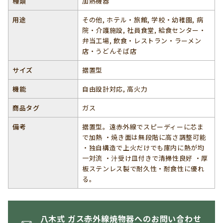
種類
加熱機器
用途
その他, ホテル・旅館, 学校・幼稚園, 病
院・介護施設, 社員食堂, 給食センター・
弁当工場, 飲食・レストラン・ラーメン
店・うどんそば店
サイズ
据置型
機能
自由設計対応, 高火力
商品タグ
ガス
備考
据置型。遠赤外線でスピーディーに芯ま
で加熱 ・焼き面は無段階に高さ調整可能
・独自構造で上火だけでも庫内に熱が均
一対流 ・汁受け皿付きで清掃性良好 ・厚
板ステンレス製で耐久性・耐食性に優れ
る。
八木式 ガス赤外線焼物器へのお問い合わせ