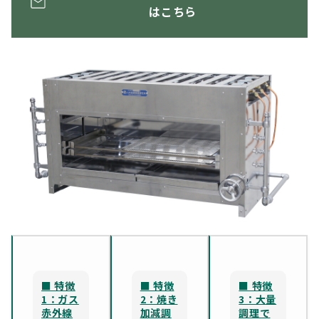
はこちら
■ 特徴
■ 特徴
■ 特徴
1：ガス
2：焼き
3：大量
赤外線
加減調
調理で