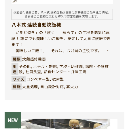
炊飯盛付機器の要、八木式 連続自動炊飯器は厨房機器の効率化に貢献。
業者様のご依頼に応じた導入で安定炊飯を実現します。
八木式 連続自動炊飯機
「かまど炊き」の「炊く」「蒸らす」の工程を忠実に再
現！ 誰にでも美味しいご飯を、安定して大量に炊飯でき
ます！
「美味しいご飯！」 それは、お弁当の主役です。「ご
はん」も立派な御料理です。八木式 連続自動炊飯機は、
種類
炊飯盛付機器
独自のバーナーと炊飯釜で、お客様が最も重視される
用
その他, ホテル・旅館, 学校・幼稚園, 病院・介護施
「ご飯の旨み」を引き出した味のある炊飯を実現しまし
途
設, 社員食堂, 給食センター・弁当工場
た。ガスの熱効率を最大限に活かして、「かまど炊き」
サイズ
コンベヤー型, 据置型
の美味しさが短時間で実現できる強い味方です。
機能
大量処理, 自由設計対応, 高火力