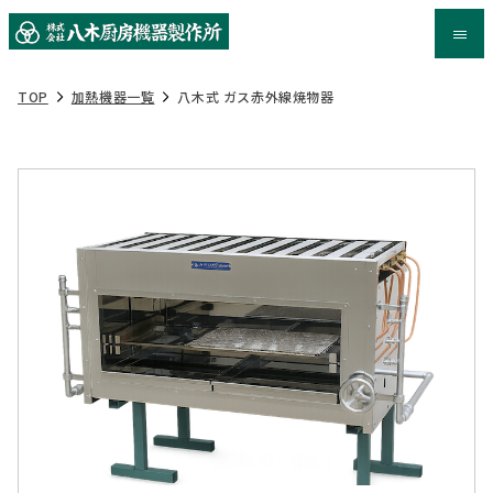
TOP
加熱機器一覧
八木式 ガス赤外線焼物器