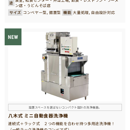
食堂, 給食センター・弁当工場, 飲食・レストラン・ラーメ
途
器の中でも特に業者様から高い評価をいただいているその他機
ン店・うどんそば店
器の一つです。使用済みの食器類をスムーズに洗浄エリアへ搬
サイズ
コンベヤー型, 据置型
機能
大量処理, 自由設計対応
送することで、作業効率が大幅に向上。導線の混雑を解消し、
作業現場の安全性・衛生面にも大きく貢献します。現場の規模
やレイアウトに応じた特注設計も可能で、社員食堂や学生食堂
など多くの厨房環境に導入実績があります。業者様の課題を解
決する、実用性と信頼性に優れた返却コンベヤーです。
設置スペースを選ばないコンパクト設計の洗浄機器。
八木式 ミニ自動食器洗浄機
連続式＋ラック式 ２つの機能を合わせ持つ多用途洗浄機！
（一般ラック洗浄機のコンベア式）