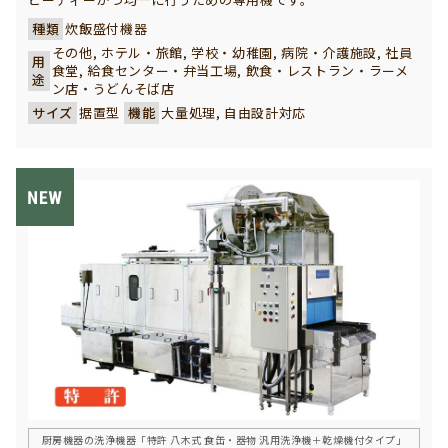
種類
炊飯盛付機器
その他, ホテル・旅館, 学校・幼稚園, 病院・介護施設, 社員
用
食堂, 給食センター・弁当工場, 飲食・レストラン・ラーメ
途
ン店・うどんそば店
サイズ
据置型
機能
大量処理, 自由設計対応
厨房機器の洗浄機器「特許 八木式 食缶・器物 汎用洗浄機＋乾燥機付タイプ」