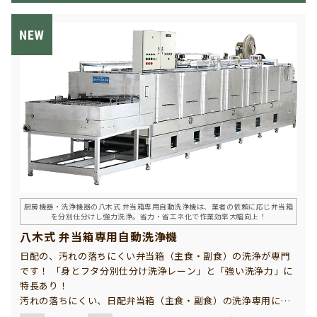
厨房機器・洗浄機器の八木式 弁当箱専用自動洗浄機は、業者の依頼に応じ弁当箱
を分別仕分けし強力洗浄。省力・省エネ化で作業効率大幅向上！
八木式 弁当箱専用自動洗浄機
日配の、汚れの落ちにくい弁当箱（主食・副食）の洗浄が専門
です！ 「身とフタ分別仕分け洗浄レーン」と「強い洗浄力」に
特長あり！
汚れの落ちにくい、日配弁当箱（主食・副食）の洗浄専用に開
発された洗浄機です。 給食センターや弁当給食で御使用される