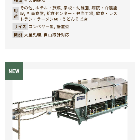
種類
その他機器
汚れた食器で美観を損ねこともありません。社員食堂、
その他, ホテル・旅館, 学校・幼稚園, 病院・介護施
用
学生食堂で、ご採用いただき多数の実績を誇っていま
設, 社員食堂, 給食センター・弁当工場, 飲食・レス
途
す。 八木式 食器・トレー返却コンベヤーは、厨房機器の
トラン・ラーメン店・うどんそば店
中でも特に業者様から高い評価をいただいているその他
サイズ
コンベヤー型, 据置型
機器の一つです。使用済みの食器類をスムーズに洗浄エ
機能
大量処理, 自由設計対応
リアへ搬送することで、作業効率が大幅に向上。導線の
混雑を解消し、作業現場の安全性・衛生面にも大きく貢
献します。現場の規模やレイアウトに応じた特注設計も
可能で、社員食堂や学生食堂など多くの厨房環境に導入
実績があります。業者様の課題を解決する、実用性と信
頼性に優れた返却コンベヤーです。