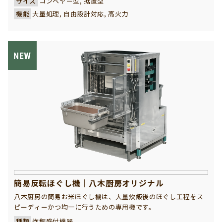
サイズ
コンベヤー型, 据置型
機能
大量処理, 自由設計対応, 高火力
簡易反転ほぐし機｜八木厨房オリジナル
八木厨房の簡易お米ほぐし機は、大量炊飯後のほぐし工程をス
ピーディーかつ均一に行うための専用機です。
種類
炊飯盛付機器