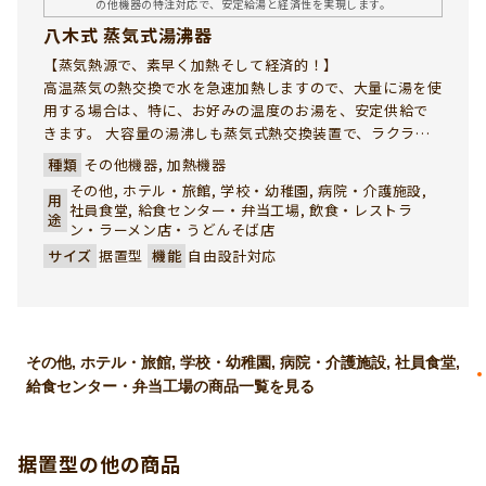
の他機器の特注対応で、安定給湯と経済性を実現します。
八木式 蒸気式湯沸器
【蒸気熱源で、素早く加熱そして経済的！】
高温蒸気の熱交換で水を急速加熱しますので、大量に湯を使
用する場合は、特に、お好みの温度のお湯を、安定供給で
きます。 大容量の湯沸しも蒸気式熱交換装置で、ラクラク
とスピーディーにできます。 蒸気式ですので、ランニング
種類
その他機器, 加熱機器
コストも大変経済的な湯沸器です。
その他, ホテル・旅館, 学校・幼稚園, 病院・介護施設,
用
社員食堂, 給食センター・弁当工場, 飲食・レストラ
途
ン・ラーメン店・うどんそば店
サイズ
据置型
機能
自由設計対応
その他, ホテル・旅館, 学校・幼稚園, 病院・介護施設, 社員食堂,
給食センター・弁当工場の商品一覧を見る
据置型の他の商品