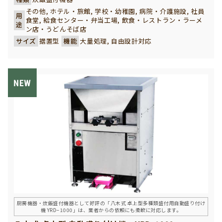
その他, ホテル・旅館, 学校・幼稚園, 病院・介護施設, 社員
用
食堂, 給食センター・弁当工場, 飲食・レストラン・ラーメ
途
ン店・うどんそば店
サイズ
据置型
機能
大量処理, 自由設計対応
厨房機器・炊飯盛付機器として好評の「八木式 卓上型多種類盛付用自動盛り付け
機 YRD−1000」は、業者からの依頼にも柔軟に対応します。