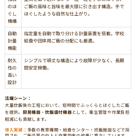
のほ
ご飯の風味と旨味を最大限に引き出す構造。手で
ぐし
ほぐしたような自然な仕上がり。
機構
自動
指定量を自動で取り分ける計量装置を搭載。学校
計量
給食や団体用ご飯の分配にも最適。
機能
耐久
シンプルで頑丈な構造により故障が少なく、長期
性の
間安定稼働。
高い
設計
活躍シーン：
大量炊飯後の工程において、短時間でふっくらとほぐしたご飯
を提供。
厨房機器
・
炊飯盛付機器
として、衛生管理や作業負担
軽減にも貢献します。
導入実績：
多数の教育機関・給食センター・炊飯施設などで採
用され、ご飯品質の向上と作業効率の改善に寄与しています。