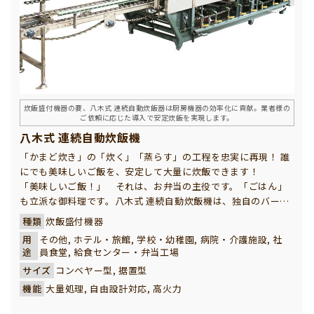
炊飯盛付機器の要、八木式 連続自動炊飯器は厨房機器の効率化に貢献。業者様の
ご依頼に応じた導入で安定炊飯を実現します。
八木式 連続自動炊飯機
「かまど炊き」の「炊く」「蒸らす」の工程を忠実に再現！ 誰
にでも美味しいご飯を、安定して大量に炊飯できます！
「美味しいご飯！」 それは、お弁当の主役です。「ごはん」
も立派な御料理です。八木式 連続自動炊飯機は、独自のバーナ
ーと炊飯釜で、お客様が最も重視される「ご飯の旨み」を引き
種類
炊飯盛付機器
出した味のある炊飯を実現しました。ガスの熱効率を最大限に
用
その他, ホテル・旅館, 学校・幼稚園, 病院・介護施設, 社
活かして、「かまど炊き」の美味しさが短時間で実現できる強
途
員食堂, 給食センター・弁当工場
い味方です。
サイズ
コンベヤー型, 据置型
機能
大量処理, 自由設計対応, 高火力