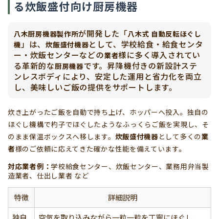
る炊飯盛付向け厨房機器
が開発した「
八木厨房機器製作所
八木式 自動反転ほぐし
」は、
として、学校給食・給食センタ
機
炊飯盛付機器
ー・炊飯センターなどの
様に多く導入されてい
業者
る革新的な
です。昇降機付きの新設計ステ
厨房機器
ンレスボディにより、安定した運用と省力化を両立
し、美味しいご飯の提供をサポートします。
炊き上がったご飯を自動で持ち上げ、ホッパーへ投入。独自の
ほぐし機構で杓子でほぐしたようなふっくらご飯を実現し、そ
のまま保温ボックスへ移します。
炊飯盛付機器
として多くの
業
者
様のご依頼に応えてきた確かな性能を備えています。
対応業者例：
学校給食センター、炊飯センター、業務用弁当製
造業者、仕出し業者 など
特徴
詳細説明
独自
空気を取り込みながら一粒一粒を丁寧にほぐし、