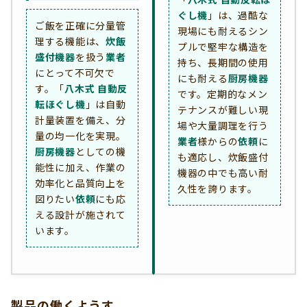
ぐし機
」は、過酷な
ご飯を正確に分量管
現場にも耐えるシン
理する機能は、
炊飯
プルで堅牢な構造を
盛付機器
を扱う
業者
持ち、長期間の使用
にとって不可欠で
にも耐える
厨房機器
す。「
八木式 自動反
です。定期的なメン
転ほぐし機
」は自動
テナンスが難しい現
計量装置を備え、分
場や大量調理を行う
量の均一化を実現。
業者
様からの
依頼
に
厨房機器
としての機
も適応し、炊飯盛付
能性に加え、作業の
機器の中でも高い耐
効率化と品質向上を
久性を誇ります。
図りたい
依頼
にも応
える設計が施されて
います。
製品の働くようす