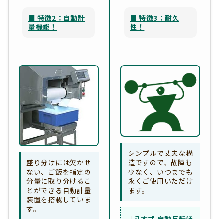
■ 特徴2：自動計
■ 特徴3：耐久
量機能！
性！
シンプルで丈夫な構
造ですので、故障も
盛り分けには欠かせ
少なく、いつまでも
ない、ご飯を指定の
永くご使用いただけ
分量に取り分けるこ
ます。
とができる自動計量
装置を搭載していま
す。
「
八木式 自動反転ほ