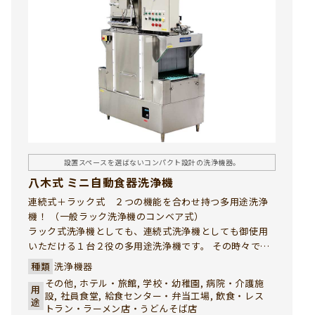
設置スペースを選ばないコンパクト設計の洗浄機器。
八木式 ミニ自動食器洗浄機
連続式＋ラック式 ２つの機能を合わせ持つ多用途洗浄
機！ （一般ラック洗浄機のコンベア式）
ラック式洗浄機としても、連続式洗浄機としても御使用
いただける１台２役の多用途洗浄機です。 その時々で、
最適の洗浄方法を選択して効率的な洗浄作業が行えま
種類
洗浄機器
す。
その他, ホテル・旅館, 学校・幼稚園, 病院・介護施
用
設, 社員食堂, 給食センター・弁当工場, 飲食・レス
途
トラン・ラーメン店・うどんそば店