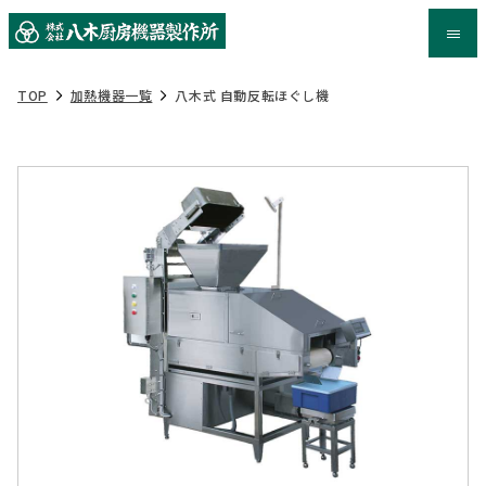
TOP
加熱機器一覧
八木式 自動反転ほぐし機