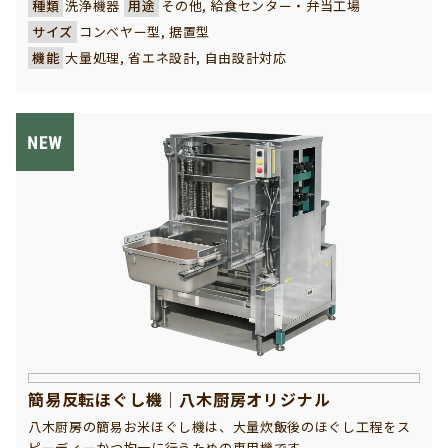
種類
洗浄機器
用途
その他, 給食センター・弁当工場
弁当箱を、より清潔に、素早く、大量に、且つ効率的に洗浄で
サイズ
コンベヤー型, 据置型
きるお客様に欠かせない強い味方です。
機能
大量処理, 省エネ設計, 自由設計対応
汚れ落ちが抜群で、美味しいお弁当を一層引き立てるカラッと
した洗浄効果が期待できる性能です。コンベヤーは４つのレー
ンに仕切られ弁当箱の主食・副食の身と蓋を分別仕分けして、
連動押えコンベアで上下で挟み込んで固定して、強力に洗浄し
ます。並べたまま強力に洗浄しますので、出口部で弁当箱を種
類別に取り分ける必要がなく、より効率洗浄ができます。
簡易反転ほぐし機｜八木厨房オリジナル
八木厨房の簡易お米ほぐし機は、大量炊飯後のほぐし工程をス
ピーディーかつ均一に行うための専用機です。