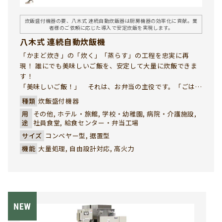
炊飯盛付機器の要、八木式 連続自動炊飯器は厨房機器の効率化に貢献。業
者様のご依頼に応じた導入で安定炊飯を実現します。
八木式 連続自動炊飯機
「かまど炊き」の「炊く」「蒸らす」の工程を忠実に再
現！ 誰にでも美味しいご飯を、安定して大量に炊飯できま
す！
「美味しいご飯！」 それは、お弁当の主役です。「ごは
ん」も立派な御料理です。八木式 連続自動炊飯機は、独自
種類
炊飯盛付機器
のバーナーと炊飯釜で、お客様が最も重視される「ご飯の旨
用
その他, ホテル・旅館, 学校・幼稚園, 病院・介護施設,
み」を引き出した味のある炊飯を実現しました。ガスの熱
途
社員食堂, 給食センター・弁当工場
効率を最大限に活かして、「かまど炊き」の美味しさが短時
サイズ
コンベヤー型, 据置型
間で実現できる強い味方です。
機能
大量処理, 自由設計対応, 高火力