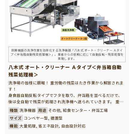
厨房機器の洗浄作業を効率化する洗浄機器「八木式 オート・クリーナー Ａタイ
プ＜弁当箱自動残菜処理機＞」。業者からの依頼に応じて自動反転・残菜処理を
実現します。
八木式 オート・クリーナー Ａタイプ＜弁当箱自動
残菜処理機＞
洗浄場の皆様に朗報！ 重労働の残菜はたき作業から解放されま
す！
身食器自動反転タイプでフタを取り、弁当箱を並べるだけで、
後は全自動で残菜が処理され洗浄機へ送られていきます。 重労
働の残菜手はたき作業が不要となり、作業効率が大幅アップす
種類
洗浄機器
用途
その他, 給食センター・弁当工場
ると共に、より衛生的で清潔な洗い上がりを約束します。
サイズ
コンベヤー型, 据置型
機能
大量処理, 省エネ設計, 自由設計対応