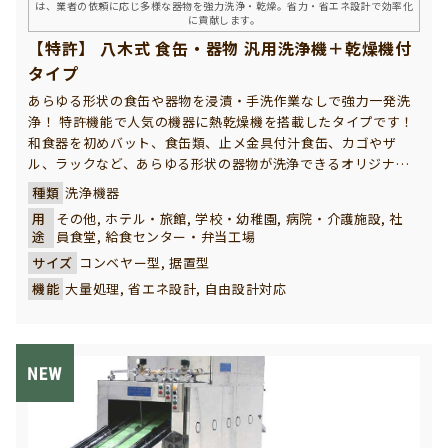
は、業者の依頼に応じ多様な器物を強力洗浄・乾燥。省力・省エネ設計で効率化
に貢献します。
【特許】 八木式 食缶・器物 汎用洗浄機＋乾燥機付
タイプ
あらゆる形状の食缶や器物を浸漬・手洗作業なしで強力一発洗
浄！ 特許機能で人気の機器に熱乾燥機を搭載したタイプです！
和食器を初めバット、食缶類、止メ金具付汁食缶、カゴやザ
ル、ラックなど、あらゆる形状の器物が洗浄できるオリジナル
製品。ご飯粒やカレー等のこびりついた頑固な汚れも、超強力
種類
洗浄機器
の噴射力でパワフルに洗浄できる人気の特許製品。
用
その他, ホテル・旅館, 学校・幼稚園, 病院・介護施設, 社
そこに、パワフルな熱風により、より早く清潔に食器・器物類
途
員食堂, 給食センター・弁当工場
を乾燥させる乾燥機を搭載し、さらに高効率化を図ったタイプ
サイズ
コンベヤー型, 据置型
です。
機能
大量処理, 省エネ設計, 自由設計対応