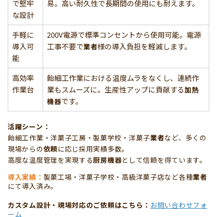
で堅牢
易。高い耐久性で長期間の使用にも耐えます。
な設計
手軽に
200V電源で標準コンセントから使用可能。電源
導入可
工事不要で
様の導入負担を軽減します。
業者
能
高効率
飴細工作業における温度ムラをなくし、連続作
作業台
業もスムーズに。生産性アップに貢献する
加熱
です。
機器
活躍シーン：
飴細工作業・洋菓子工房・製菓学校・洋菓子
業者
など、多くの
現場からの
依頼
に応じ採用実績多数。
高度な温度管理を実現する
厨房機器
として信頼を得ています。
導入実績：
製菓工場・洋菓子学校・高級洋菓子店など各種
業者
にて導入済み。
カスタム設計・現場対応のご
依頼
はこちら：
お問い合わせフォ
ーム