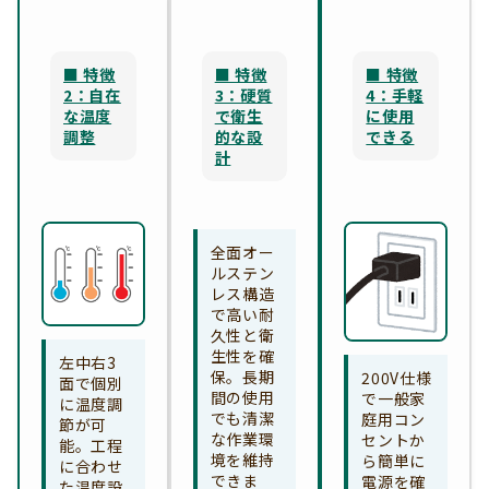
■ 特徴
■ 特徴
■ 特徴
2：自在
3：硬質
4：手軽
な温度
で衛生
に使用
調整
的な設
できる
計
全面オー
ルステン
レス構造
で高い耐
久性と衛
生性を確
左中右3
保。長期
200V仕様
面で個別
間の使用
で一般家
に温度調
でも清潔
庭用コン
節が可
な作業環
セントか
能。工程
境を維持
ら簡単に
に合わせ
できま
電源を確
た温度設