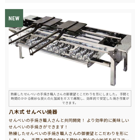
で調整するダンパーを備えているので、機械では出来ない思い
通りの燻し具合いを実現できます。（※冷薫は外気温の低い秋
冬季のみ製造可能です）
熟練したせんべいの手焼き職人さんの御要望とこだわりを形にしました。 手間と
時間のかかる微妙な炭火の火加減をガスで再現し、効率的で安定した焼き作業が
できます。
八木式 せんべい焼器
せんべいの手焼き職人さんと共同開発！ より効率的に美味しい
せんべいの手焼きができます！
熟練したせんべいの手焼き職人さんの御要望とこだわりを形に
しました。 手間と時間のかかる微妙な炭火の火加減をガスで再