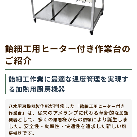
飴細工用ヒーター付き作業台の
ご紹介
飴細工作業に最適な温度管理を実現す
る加熱用厨房機器
が開発した「
八木厨房機器製作所
飴細工用ヒーター付き
」は、従来のアメランプに代わる革新的な
作業台
加熱
として、多くの
様からの
により誕生しま
機器
業者
依頼
した。安全性・効率性・快適性を追求した新しい
厨
です。
房機器