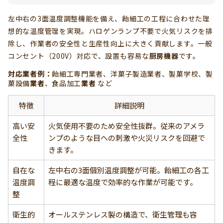
左中右の3面温度調整機能を備え、飴細工の工程に合わせた理
想的な温度管理を実現。ハロゲンランプ不要で火気リスクを排
除し、作業者の安全性と生産性向上に大きく貢献します。一般
コンセント（200V）対応で、設置も容易な
厨房機器
です。
対応業者例：
飴細工専門業者、洋菓子製造業者、製菓学校、製
菓設備
業者
、食品加工
業者
など
特徴
詳細説明
高い安
火気使用不要のため安全性抜群。従来のアメラ
全性
ンプのような目への刺激や火災リスクを回避で
きます。
自在な
左中右の3面個別温度調整が可能。飴細工の各工
温度調
程に最適な温度で効率的な作業が可能です。
整
衛生的
オールステンレス製の構造で、衛生管理も容