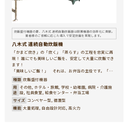
炊飯盛付機器の要、八木式 連続自動炊飯器は厨房機器の効率化に貢献。
業者様のご依頼に応じた導入で安定炊飯を実現します。
八木式 連続自動炊飯機
「かまど炊き」の「炊く」「蒸らす」の工程を忠実に再
現！ 誰にでも美味しいご飯を、安定して大量に炊飯でき
ます！
「美味しいご飯！」 それは、お弁当の主役です。「ご
はん」も立派な御料理です。八木式 連続自動炊飯機は、
種類
炊飯盛付機器
独自のバーナーと炊飯釜で、お客様が最も重視される
用
その他, ホテル・旅館, 学校・幼稚園, 病院・介護施
「ご飯の旨み」を引き出した味のある炊飯を実現しまし
途
設, 社員食堂, 給食センター・弁当工場
た。ガスの熱効率を最大限に活かして、「かまど炊き」
サイズ
コンベヤー型, 据置型
の美味しさが短時間で実現できる強い味方です。
機能
大量処理, 自由設計対応, 高火力