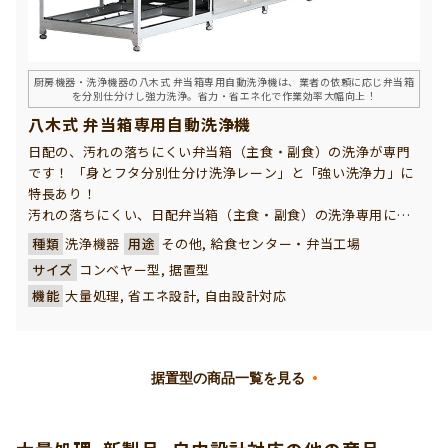
厨房機器・洗浄機器の八木式 弁当箱専用自動洗浄機は、業者の依頼に応じ弁当箱
を分別仕分けし強力洗浄。省力・省エネ化で作業効率大幅向上！
八木式 弁当箱専用自動洗浄機
日配の、汚れの落ちにくい弁当箱（主食・副食）の洗浄が専門
です！ 「身とフタ分別仕分け洗浄レーン」と「強い洗浄力」に
特長あり！
汚れの落ちにくい、日配弁当箱（主食・副食）の洗浄専用に開
発された洗浄機です。 給食センターや弁当給食で御使用される
種類
洗浄機器
用途
その他, 給食センター・弁当工場
弁当箱を、より清潔に、素早く、大量に、且つ効率的に洗浄で
サイズ
コンベヤー型, 据置型
きるお客様に欠かせない強い味方です。
機能
大量処理, 省エネ設計, 自由設計対応
汚れ落ちが抜群で、美味しいお弁当を一層引き立てるカラッと
した洗浄効果が期待できる性能です。コンベヤーは４つのレー
ンに仕切られ弁当箱の主食・副食の身と蓋を分別仕分けして、
連動押えコンベアで上下で挟み込んで固定して、強力に洗浄し
据置型の商品一覧を見る
ます。並べたまま強力に洗浄しますので、出口部で弁当箱を種
類別に取り分ける必要がなく、より効率洗浄ができます。