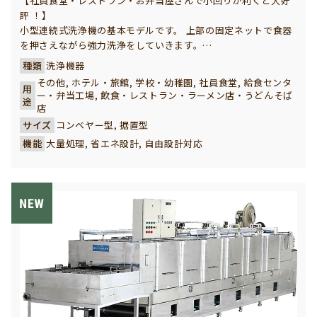
【社員食堂・レストラン・お弁当屋さんで小回りが利くと大好
評 ！】
小型連続式洗浄機の基本モデルです。 上部の固定ネットで食器
を押さえながら強力洗浄をしていきます。
コンパクトで小回りが利く設計となっています。 中規模の学校
種類
洗浄機器
給食や給食センター、ホテル、旅館、社員食堂様に最適の洗浄
その他, ホテル・旅館, 学校・幼稚園, 社員食堂, 給食センタ
用
機です。
ー・弁当工場, 飲食・レストラン・ラーメン店・うどんそば
途
店
サイズ
コンベヤー型, 据置型
機能
大量処理, 省エネ設計, 自由設計対応