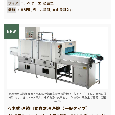
されたトレーを自動でスタッキング ・食器用モービルシンク
サイズ
コンベヤー型, 据置型
（移動式）を組み合わせることで、洗浄前工程の柔軟なレイア
機能
大量処理, 省エネ設計, 自由設計対応
ウトも可能です。 社員食堂・病院・大型ショッピングモールな
ど、 大量利用・高回転が求められる現場で多数の導入実績があ
ります。 現場動線・規模・運用に合わせたオーダーメイド設計
も可能です。 八木厨房が、返却から洗浄前工程までを一体で支
えます。
厨房機器の洗浄機器「八木式 連続自動食器洗浄機（一般タイプ）」は、業者の依
頼に応じた省スペース設計。連続洗浄で効率化し、学校や社員食堂の現場で活躍
します。
八木式 連続自動食器洗浄機（一般タイプ）