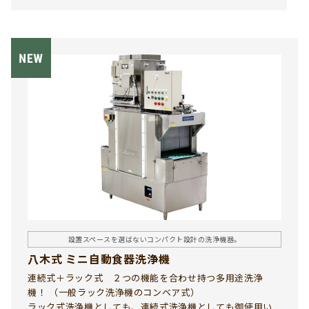
献します。現場の規模やレイアウトに応じた特注設計も
可能で、社員食堂や学生食堂など多くの厨房環境に導入
実績があります。業者様の課題を解決する、実用性と信
頼性に優れた返却コンベヤーです。
設置スペースを選ばないコンパクト設計の洗浄機器。
八木式 ミニ自動食器洗浄機
連続式＋ラック式 ２つの機能を合わせ持つ多用途洗浄
機！ （一般ラック洗浄機のコンベア式）
ラック式洗浄機としても、連続式洗浄機としても御使用い