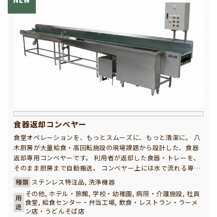
食器返却コンベヤー
食堂オペレーションを、もっとスムーズに、もっと清潔に。 八
木厨房が大量給食・高回転施設の現場課題から設計した、食器
返却専用コンベヤーです。 利用者が返却した食器・トレーを、
そのまま厨房まで自動搬送。 コンベヤー上には水で流れる専用
トレーを備え、食べ残しを効率よく洗い流します。 流された食
種類
ステンレス特注品, 洗浄機器
べ残しは、自動的に残菜カゴへ回収。 さらに、水は循環式のた
その他, ホテル・旅館, 学校・幼稚園, 病院・介護施設, 社員
用
め使用量を抑え、節水と清掃負担の軽減を同時に実現します。
食堂, 給食センター・弁当工場, 飲食・レストラン・ラーメ
途
別注対応として、 ・トレーディスペンサーを設置すれば、返却
ン店・うどんそば店