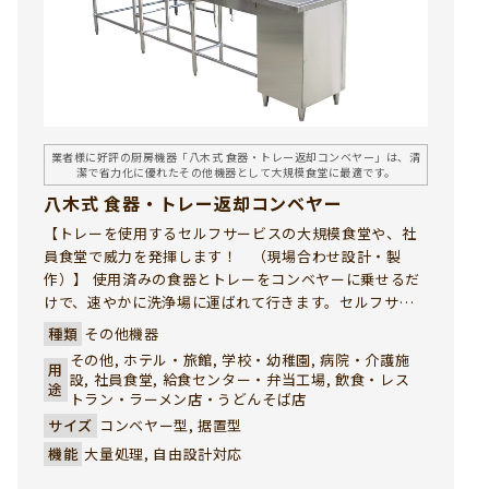
業者様に好評の厨房機器「八木式 食器・トレー返却コンベヤー」は、清
潔で省力化に優れたその他機器として大規模食堂に最適です。
八木式 食器・トレー返却コンベヤー
【トレーを使用するセルフサービスの大規模食堂や、社
員食堂で威力を発揮します！ （現場合わせ設計・製
作）】 使用済みの食器とトレーをコンベヤーに乗せるだ
けで、速やかに洗浄場に運ばれて行きます。セルフサー
ビス食堂のトレー返却口の混雑を解消し、山積みされた
種類
その他機器
汚れた食器で美観を損ねこともありません。社員食堂、
その他, ホテル・旅館, 学校・幼稚園, 病院・介護施
用
学生食堂で、ご採用いただき多数の実績を誇っていま
設, 社員食堂, 給食センター・弁当工場, 飲食・レス
途
す。 八木式 食器・トレー返却コンベヤーは、厨房機器の
トラン・ラーメン店・うどんそば店
中でも特に業者様から高い評価をいただいているその他
サイズ
コンベヤー型, 据置型
機器の一つです。使用済みの食器類をスムーズに洗浄エ
機能
大量処理, 自由設計対応
リアへ搬送することで、作業効率が大幅に向上。導線の
混雑を解消し、作業現場の安全性・衛生面にも大きく貢