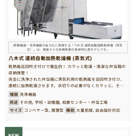
厨房機器・洗浄機器の省力化に貢献する「八木式 連続自動加熱乾燥機（蒸気
式）」は、業者からの依頼多数の乾燥特化型モデルです。
八木式 連続自動加熱乾燥機 (蒸気式)
乾熱風巡回吹き付けで衛生的！ カラッと乾燥・清潔な弁当箱の
収納保管！
完全に洗浄された弁当箱に蒸気利用の乾熱風を巡回吹き付け、
連続に加熱乾燥させます。水切りの必要がなくカラッと、その
まま清潔に収納することができます。弁当箱を大量に連続洗
種類
洗浄機器
浄・収納される給食センター様の衛生的保管の強い味方です。
用途
その他, 学校・幼稚園, 給食センター・弁当工場
サイズ
コンベヤー型, 据置型
機能
大量処理, 自由設計対応