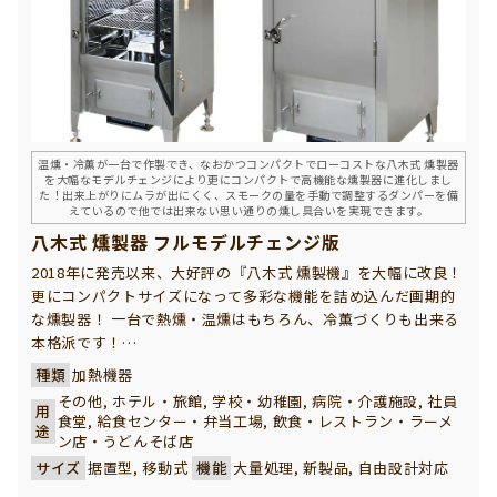
温燻・冷薫が一台で作製でき、なおかつコンパクトでローコストな八木式 燻製器
を大幅なモデルチェンジにより更にコンパクトで高機能な燻製器に進化しまし
た！出来上がりにムラが出にくく、スモークの量を手動で調整するダンパーを備
えているので他では出来ない思い通りの燻し具合いを実現できます。
八木式 燻製器 フルモデルチェンジ版
2018年に発売以来、大好評の『八木式 燻製機』を大幅に改良！
更にコンパクトサイズになって多彩な機能を詰め込んだ画期的
な燻製器！ 一台で熱燻・温燻はもちろん、冷薫づくりも出来る
本格派です！
八木式 燻製器は、温燻・冷薫が一台で作製でき、なおかつコン
種類
加熱機器
パクトでローコストな高機能製品です。 初代の本体外部に設置
その他, ホテル・旅館, 学校・幼稚園, 病院・介護施設, 社員
用
していた冷却ユニットを大幅に改良し、本体内部に収めること
食堂, 給食センター・弁当工場, 飲食・レストラン・ラーメ
途
で更にコンパクト化を実現！ スモークチップの加熱は電気ヒー
ン店・うどんそば店
ター式で、燻製作りで重要な庫内温度・燻製時間をマイコン制
サイズ
据置型, 移動式
機能
大量処理, 新製品, 自由設計対応
御するので出来上がりにムラが出にくく、スモークの量を手動