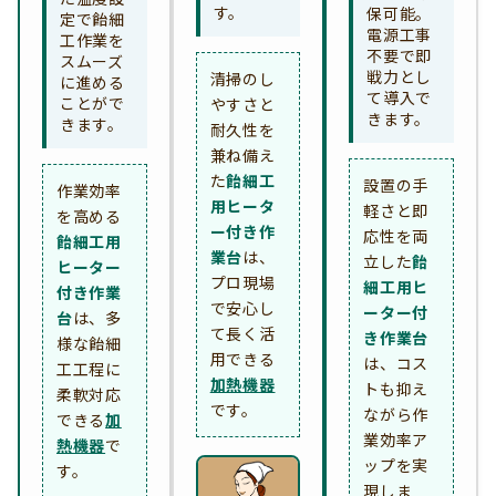
す。
保可能。
定で飴細
電源工事
工作業を
不要で即
スムーズ
戦力とし
清掃のし
に進める
て導入で
ことがで
やすさと
きます。
きます。
耐久性を
兼ね備え
た
飴細工
設置の手
作業効率
用ヒータ
軽さと即
を高める
ー付き作
応性を両
飴細工用
業台
は、
立した
飴
ヒーター
プロ現場
細工用ヒ
付き作業
で安心し
ーター付
台
は、多
て長く活
き作業台
様な飴細
用できる
は、コス
工工程に
加熱機器
トも抑え
柔軟対応
です。
ながら作
できる
加
業効率ア
熱機器
で
ップを実
す。
現しま