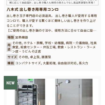
頼に応じて自由設計、出し巻き職人も納得の焼きムラなし高品質調理を実現！
八木式 出し巻き用専用コンロ
出し巻き玉子専門店の必須道具。 出し巻き職人が愛用する専用
コンロで、職人が愛する驚くほど美味しい出し巻きを作り上げ
ることができます。
【ご使用の出し巻き鍋の寸法や、使用方法に合せて自由に設計
製作いたします】
種類
加熱機器
厳しい職人が認めた出し巻きを焼くことだけに特化した専用コ
その他, ホテル・旅館, 学校・幼稚園, 病院・介護施設, 社員
用
ンロです。有名出し巻き専門店で多数ご採用いただいている、
食堂, 給食センター・弁当工場, 飲食・レストラン・ラーメ
途
業務用本格タイプと家庭用ミニタイプの２つのラインナップを
ン店・うどんそば店
ご用意しています。
サイズ
その他, 卓上型, 据置型
イベントや催事、物産展での実演販売など設置環境が異なる場
機能
コンパクトサイズ, 大量処理, 自由設計対応, 高火力
所でも使いやすいよう、左右のどちらでもガスが取れる設計に
しています。
また、まとまった台数をご希望の方や特別仕様のご要望などは
こちらのお問い合わせフォームからご相談頂けますよう御願い
致します。