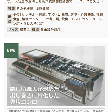
す。 大容量の湯沸しも蒸気式熱交換装置で、ラクラクとスピー
ディーにできます。 蒸気式ですので、ランニングコストも大変
種類
その他機器, 加熱機器
経済的な湯沸器です。
その他, ホテル・旅館, 学校・幼稚園, 病院・介護施設, 社員
用
食堂, 給食センター・弁当工場, 飲食・レストラン・ラーメ
途
ン店・うどんそば店
サイズ
据置型
機能
自由設計対応
厨房機器のプロが開発した加熱機器「八木式 出し巻き用ガスコンロ」。業者の依