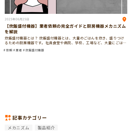
2025年06月25日
【炊飯盛付機器】業者依頼の完全ガイドと厨房機器メカニズム
を解説
炊飯盛付機器とは？ 炊飯盛付機器とは、大量のごはんを炊き、盛りつけ
るための厨房機器です。社員食堂や病院、学校、工場など、大量にごはん
を用意する場所で使われています。手作業では時間も手間もかかる作業
依頼
業者
炊飯盛付機器
を、効率よく、衛生的に行 […]
記事カテゴリー
メカニズム
製品紹介