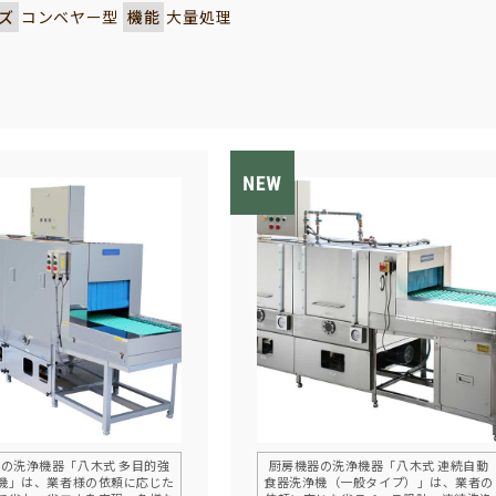
木式 食器・トレー返却コンベヤーは、厨房機器の中でも特に
ズ
コンベヤー型
機能
大量処理
ているその他機器の一つです。使用済みの食器類をスムーズ
、作業効率が大幅に向上。導線の混雑を解消し、作業現場
します。現場の規模やレイアウトに応じた特注設計も可能
くの厨房環境に導入実績があります。業者様の課題を解決す
却コンベヤーです。
の洗浄機器「八木式 多目的強
厨房機器の洗浄機器「八木式 連続自動
機」は、業者様の依頼に応じた
食器洗浄機（一般タイプ）」は、業者の