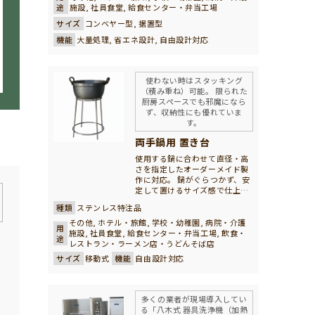
搬送する洗浄システムです。 浸
途
施設, 社員食堂, 給食センター・弁当工場
け置き洗いの為、頑固な固付着
サイズ
コンベヤー型, 据置型
の汚れ落ちもスッキリと除去、
洗浄することができます。 ※水
機能
大量処理, 省エネ設計, 自由設計対応
槽をより大きくリニューアルし
ました
使わない時はスタッキング
（積み重ね）可能。 限られた
厨房スペースでも邪魔になら
ず、収納性にも優れていま
す。
両手鍋用 置き台
使用する鍋に合わせて直径・高
さを指定したオーダーメイド製
作に対応。 鍋がぐらつかず、安
定して置けるサイズ感で仕上げ
ます。 「置き場が決まると、作
種類
ステンレス特注品
業が整う。」 日々の調理を支え
る、八木厨房の実用機器です。
その他, ホテル・旅館, 学校・幼稚園, 病院・介護
用
施設, 社員食堂, 給食センター・弁当工場, 飲食・
途
レストラン・ラーメン店・うどんそば店
現
サイズ
移動式
機能
自由設計対応
多くの業者が現場導入してい
多
る「八木式 器具洗浄機（加熱