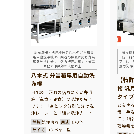
機です
厨房機器・洗浄機器の八木式 弁当箱専
厨房機
用自動洗浄機は、業者の依頼に応じ弁当
缶・器
箱を分別仕分けし強力洗浄。省力・省エ
プ」は、
ネ化で作業効率大幅向上！
強力洗浄
八木式 弁当箱専用自動洗
【特許
浄機
物 汎
日配の、汚れの落ちにくい弁当
タイ
箱（主食・副食）の洗浄が専門
あらゆ
です！ 「身とフタ分別仕分け洗
漬・手
浄レーン」と「強い洗浄力」に
浄！ 特
特長あり！
種類
洗浄機器
用途
その他
乾燥機
汚れの落ちにくい、日配弁当箱
サイズ
コンベヤー型
和食器
（主食・副食）の洗浄専用に開