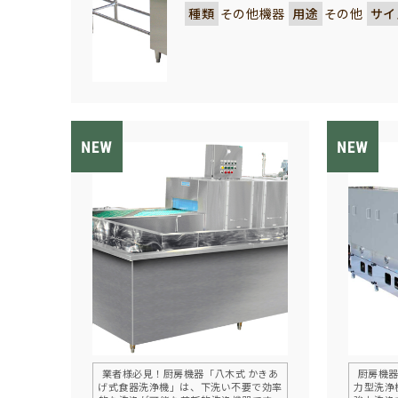
数の実績を誇っています。 八
種類
その他機器
用途
その他
サイ
業者様から高い評価をいただい
に洗浄エリアへ搬送することで
安全性・衛生面にも大きく貢献
で、社員食堂や学生食堂など多
る、実用性と信頼性に優れた返
業者様必見！厨房機器「八木式 かきあ
厨房機器
げ式食器洗浄機」は、下洗い不要で効率
力型洗浄