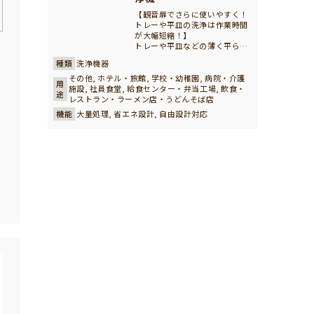
【観音扉でさらに使いやすく！
トレーや平皿の洗浄は作業時間
が大幅短縮！】
トレーや平皿などの薄く平らな
器物を斜めに立てて並べ、特殊
種類
洗浄機器
形状の爪で挟み込んで洗浄する
方式です。コンベヤー上に洗浄
その他, ホテル・旅館, 学校・幼稚園, 病院・介護
用
物をムダなく配置できますの
施設, 社員食堂, 給食センター・弁当工場, 飲食・
途
で、省スペースでも驚異の洗浄
レストラン・ラーメン店・うどんそば店
効果を発揮します。病院や、社
機能
大量処理, 省エネ設計, 自由設計対応
員食堂様では、最適の洗浄タイ
プです。 八木式が誇る最新の厨
房機器として登場したフライト
タイプ洗浄機は、従来の洗浄機
器の常識を覆す性能を実現して
います。まず、八木式ならでは
の堅牢な設計により、厨房機器
として過酷な連続運転にも耐え
うる耐久性を備えています。さ
らに、観音扉構造によって作業
性が格段に向上しており、トレ
ーの出し入れがスムーズになっ
たことで、業者様の現場での洗
浄リズムが大幅に改善されま
す。実際に導入された業者様か
らは、メンテナンスの手間が軽
減されただけでなく、厨房機器
全体のランニングコスト削減に
もつながったとの声が寄せられ