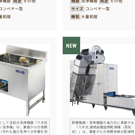
浄機器
用途
その他
種類
洗浄機器
用途
その他
具付汁食缶、カゴやザ
は全自動で残菜が処理され洗浄
コンベヤー型
サイズ
コンベヤー型
ックなど、あらゆる形状の
機へ送られていきます。 重労働
量処理
機能
大量処理
洗浄できるオリジナル製
の残菜手はたき作業が不要とな
飯粒やカレー等のこびり
り、作業効率が大幅アップする
頑固な汚れも、超強力の
共に、より衛生的で清潔な洗い
でパワフルに洗浄できる
上がりを約束します。
特許製品。
、パワフルな熱風により、
く清潔に食器・器物類を
せる乾燥機を搭載し、さ
効率化を図ったタイプで
として注目の洗浄機器「八木式
厨房機器・洗浄機器の省力化に貢献する
シ洗浄機」は、業者からの依頼
「八木式 連続自動加熱乾燥機（蒸気
い汚れも強力洗浄でき作業を効
式）」は、業者からの依頼多数の乾燥特