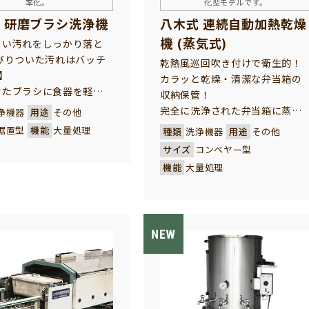
率化。
化型モデルです。
 研磨ブラシ洗浄機
八木式 連続自動加熱乾燥
機 (蒸気式)
こい汚れをしっかり落と
びりついた汚れはバッチ
乾熱風巡回吹き付けで衛生的！
!】
カラッと乾燥・清潔な弁当箱の
せたブラシに食器を軽く
収納保管！
てて、頑固な汚れもしっか
完全に洗浄された弁当箱に蒸気
浄機器
用途
その他
できます。 あらゆる形
利用の乾熱風を巡回吹き付け、
据置型
機能
大量処理
種類
洗浄機器
用途
その他
器や、器物に対応し、病
続に加熱乾燥させます。水切り
サイズ
コンベヤー型
レストラン様、給食セン
必要がなくカラッと、そのまま
機能
大量処理
をはじめ、あらゆる調理
潔に収納することができます。
業軽減と省力化に役立ち
当箱を大量に連続洗浄・収納さ
れる給食センター様の衛生的保
管の強い味方です。