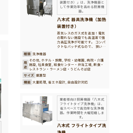
装置付き）」は、洗浄機器と
して作業効率を高める厨房機
器。
の
八木式 器具洗浄機（加熱
装置付き）
蒸気レスのガス式を追加！電気
の取れない施設でも高温湯で強
力高圧洗浄が可能です。 コンパ
クトなバッチ式なので、 狭い厨
房でも設置でき、 一人で操作が
種類
洗浄機器
可能です！
手洗いとあきらめていた大型調
その他, ホテル・旅館, 学校・幼稚園, 病院・介護
用
理器具がラクラク洗浄できま
施設, 社員食堂, 給食センター・弁当工場, 飲食・
途
す。ワイドな開口ですので、食
レストラン・ラーメン店・うどんそば店
缶、コンテナはもちろんのこと
サイズ
据置型
大型の鍋、寸胴まで洗浄できま
機能
大量処理, 省エネ設計, 自由設計対応
す。専用ラックを使用すれば、
食器洗浄機としても使用でき、
お皿やお椀、トレーなども洗浄
できます。コンパクトな省スペ
業者様向け厨房機器「八木式
ース設計で、場所を選ばず設置
フライトタイプ洗浄機」は、
でき、大型器具の洗浄作業の負
省スペースで高効率な洗浄機
担軽減と省力化に貢献します。
器。作業時間を大幅短縮しま
給食センターを始め、製菓工
す。
場、パン工房、食品加工工場様
などで活躍しています。
八木式 フライトタイプ洗
浄機