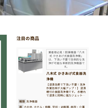
注目の商品
業者様必見！厨房機器「八木
式 かきあげ式食器洗浄機」
は、下洗い不要で効率的な洗
浄が可能な革新的洗浄機器で
す。
八木式 かきあげ式食器洗
浄機
【浸漬効果で下洗い不要！洗浄
作業効率が大幅アップ！】 浸漬
槽付の食器洗浄機です。 水槽内
で浸漬と同時に強力ジェット水
流で下洗いを行い、水圧を利用
種類
洗浄機器
して食器をネットコンベヤーに
かきあげてそのまま洗浄機内へ
用
その他, ホテル・旅館, 学校・幼稚園, 病院・介護