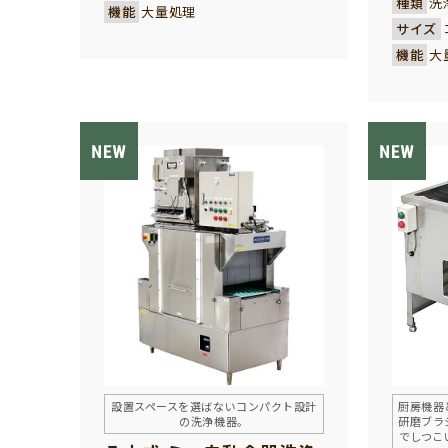
種類
洗
機能
大量処理
止メ金
発された洗浄機です。 給食セン
サイズ
ル、ラ
ターや弁当給食で御使用される
機能
大
器物が
弁当箱を、より清潔に、素早
品。ご
く、大量に、且つ効率的に洗浄
ついた
できるお客様に欠かせない強い
噴射力
味方です。
人気の
汚れ落ちが抜群で、美味しいお弁
そこに
当を一層引き立てるカラッとし
より早
た洗浄効果が期待できる性能で
乾燥さ
す。コンベヤーは４つのレーンに
らに高
仕切られ弁当箱の主食・副食の
す。
身と蓋を分別仕分けして、連動押
えコンベアで上下で挟み込んで
固定して、強力に洗浄します。並
べたまま強力に洗浄しますので、
出口部で弁当箱を種類別に取り
分ける必要がなく、より効率洗
設置スペースを選ばないコンパクト設計
厨房機器
浄ができます。
の洗浄機器。
研磨ブラ
でしつこ