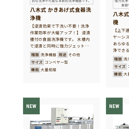
的な洗浄が可能な革新的洗浄機器です。
強力洗浄
食器
八木式 かきあげ式食器洗
八木式
浄機
機
【浸漬効果で下洗い不要！洗浄
【上下
作業効率が大幅アップ！】 浸漬
ヤーシ
槽付の食器洗浄機です。 水槽内
あらゆ
で浸漬と同時に強力ジェット水
浄でき
流で下洗いを行い、水圧を利用
種類
洗浄機器
用途
その他
洗い・
して食器をネットコンベヤーに
種類
洗
サイズ
コンベヤー型
不要！
かきあげてそのまま洗浄機内へ
サイズ
機能
大量処理
缶類、
搬送する洗浄システムです。 浸
機能
大
あらゆ
け置き洗いの為、頑固な固付着
ご飯粒
の汚れ落ちもスッキリと除去、
た頑固
洗浄することができます。 ※水
力でパ
槽をより大きくリニューアルし
省エネ
ました
きく貢献
ー・病
館様に