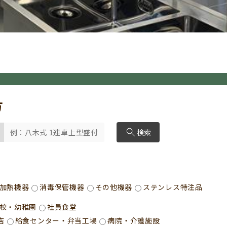
方
検索
加熱機器
消毒保管機器
その他機器
ステンレス特注品
校・幼稚園
社員食堂
店
給食センター・弁当工場
病院・介護施設