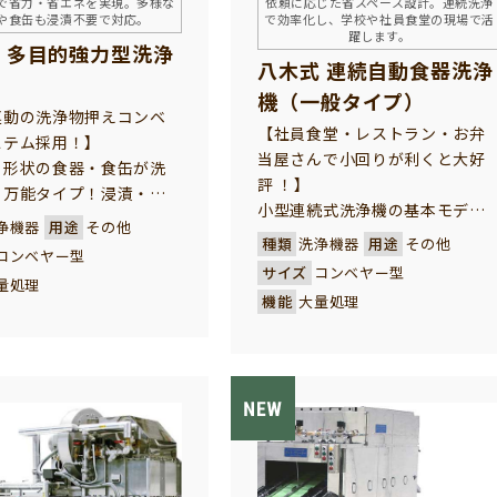
で省力・省エネを実現。多様な
依頼に応じた省スペース設計。連続洗浄
や食缶も浸漬不要で対応。
で効率化し、学校や社員食堂の現場で活
躍します。
 多目的強力型洗浄
八木式 連続自動食器洗浄
機（一般タイプ）
連動の洗浄物押えコンベ
【社員食堂・レストラン・お弁
ステム採用！】
当屋さんで小回りが利くと大好
る形状の食器・食缶が洗
評 ！】
る万能タイプ！浸漬・下
小型連続式洗浄機の基本モデル
ブラッシング作業は一切
浄機器
用途
その他
です。 上部の固定ネットで食器
和食器を初めバット、食
種類
洗浄機器
用途
その他
コンベヤー型
を押さえながら強力洗浄をして
カゴやザル、ラックなど、
サイズ
コンベヤー型
量処理
いきます。
る器物の洗浄ができます。
機能
大量処理
コンパクトで小回りが利く設計
やカレー等のこびりつい
となっています。 中規模の学校
な汚れも、超強力の噴射
給食や給食センター、ホテル、
ワフルに洗浄できます。
旅館、社員食堂様に最適の洗浄
性が向上し、省力化に大
機です。
します。 給食センタ
院・社員食堂・ホテル旅
は欠かせない必須の洗浄