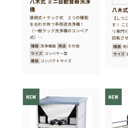
八木式 ミニ自動食器洗浄
機
八木式
連続式＋ラック式 ２つの機能
【しつ
を合わせ持つ多用途洗浄機！
す！ こ
（一般ラック洗浄機のコンベア
リ専門!
式）
回転さ
ラック式洗浄機としても、連続
押し当
種類
洗浄機器
用途
その他
種類
洗
式洗浄機としても御使用いただ
りと除去
サイズ
コンベヤー型
サイズ
ける１台２役の多用途洗浄機で
状の食
機能
コンパクトサイズ
す。 その時々で、最適の洗浄方
院様、
法を選択して効率的な洗浄作業
ター様
が行えます。
場で作
ます。