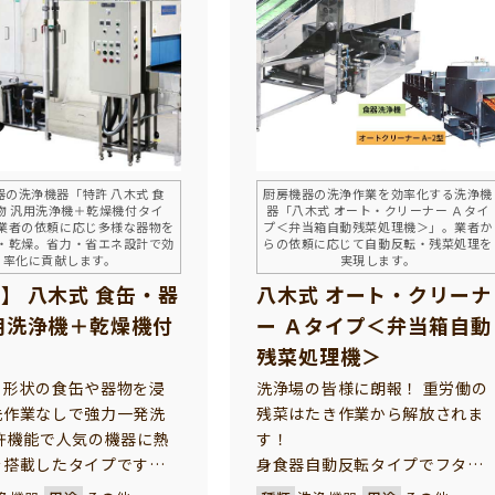
。
器の洗浄機器「特許 八木式 食
厨房機器の洗浄作業を効率化する洗浄機
物 汎用洗浄機＋乾燥機付タイ
器「八木式 オート・クリーナー Ａタイ
業者の依頼に応じ多様な器物を
プ＜弁当箱自動残菜処理機＞」。業者か
・乾燥。省力・省エネ設計で効
らの依頼に応じて自動反転・残菜処理を
率化に貢献します。
実現します。
】 八木式 食缶・器
八木式 オート・クリーナ
用洗浄機＋乾燥機付
ー Ａタイプ＜弁当箱自動
プ
残菜処理機＞
る形状の食缶や器物を浸
洗浄場の皆様に朗報！ 重労働の
洗作業なしで強力一発洗
残菜はたき作業から解放されま
許機能で人気の機器に熱
す！
を搭載したタイプです！
身食器自動反転タイプでフタを
を初めバット、食缶類、
取り、弁当箱を並べるだけで、