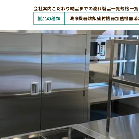
会社案内
こだわり
納品までの流れ
製品一覧
規格一覧
製品の種類
洗浄機器
炊飯盛付機器
加熱機器
消