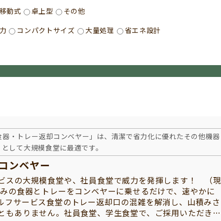
移動式
卓上型
その他
力
コンパクトサイズ
大量処理
省エネ設計
食器・トレー返却コンベヤー」は、清潔で省力化に優れたその他機器
として大規模食堂に最適です。
却コンベヤー
ビスの大規模食堂や、社員食堂で威力を発揮します！ （
済みの食器とトレーをコンベヤーに乗せるだけで、速やかに
ルフサービス食堂のトレー返却口の混雑を解消し、山積みさ
ともありません。社員食堂、学生食堂で、ご採用いただき