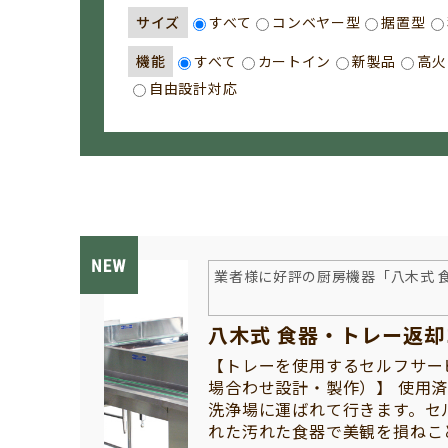
サイズ
すべて
コンベヤー型
据置型
機能
すべて
カートイン
新製品
高火
自由設計対応
業者様に好評の厨房機器「八木式 
八木式 食器・トレー返
【トレーを使用するセルフサー
場合わせ設計・製作）】 使用
洗浄場に運ばれて行きます。セ
れた汚れた食器で美観を損ねこ